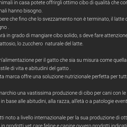
imali in casa potete offrirgli ottimo cibo di qualità che con
imali hanno bisogno.
ere che fino che lo svezzamento non è terminato, il latte
gno .
rà in grado di mangiare cibo solido, s deve fare attenzione 
 lattosio, lo zucchero naturale del latte.
’alimentazione per il gatto che sia su misura come quella
stile di vita e abitudini del gatto .
ta marca offre una soluzione nutrizionale perfetta per tutt
 marchio una vastissima produzione di cibo per cani con le 
in base alle abitudini, alla razza, all'età o a patologie eve
tti noto a livello internazionale per la sua produzione di ot
in prodotti vet care feline e canine ovvero prodotti indicati