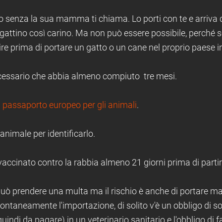
ino senza la sua mamma ti chiama. Lo porti con te e arriva
gattino così carino. Ma non può essere possibile, perché se c
re prima di portare un gatto o un cane nel proprio paese i
necessario che abbia almeno compiuto tre mesi.
n
passaporto europeo per gli animali
.
'animale per identificarlo.
vaccinato contro la rabbia almeno 21 giorni prima di partir
 può prendere una multa ma il rischio è anche di portare ma
ontaneamente l'importazione, di solito v'è un obbligo di s
 quindi da pagare) in un veterinario sanitario e l'obbligo di f