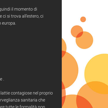
 quindi il momento di
i si trova all'estero, ci
n europa.
e .
lattie contagiose nel proprio
orveglianza sanitaria che
are tutte le formalità non